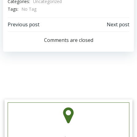
Categories:
Uncategorized
Tags:
No Tag
Post
Post
Previous post
Next post
navigation
navigation
Comments are closed
Schützengilde Hengen e.V.