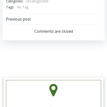
Categories:
Uncategorized
Tags:
No Tag
Post
Previous post
navigation
Comments are closed
Schützengilde Hengen e.V.